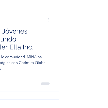
ste programa parte de una
ectos de emprendimiento
r y resolver los desaf
 Jóvenes
Mundo
er Ella Inc.
la comunidad, MINA ha
atégica con Casimiro Global
lo...