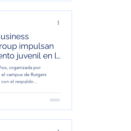
Business
roup impulsan
to juvenil en la
al de Sueños
ños, organizada por
 el campus de Rutgers
con el respaldo...