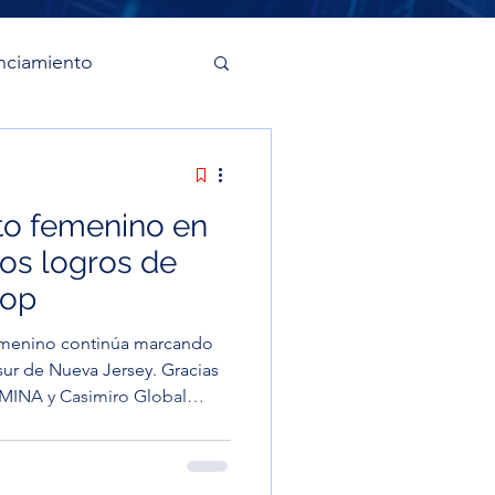
nciamiento
o femenino en
os logros de
hop
emenino continúa marcando
sur de Nueva Jersey. Gracias
e MINA y Casimiro Global
Inc. Workshop, una iniciativa
a que jóvenes entre 15 y 19
vadoras en modelos de