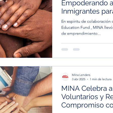
Empoderando a 
Inmigrantes par
Propio Negocio
En espíritu de colaboración con 
Education Fund , MINA llevó 
de emprendimiento...
Mina Lenders
3 abr 2025
1 min de lectura
MINA Celebra a
Voluntarios y R
Compromiso co