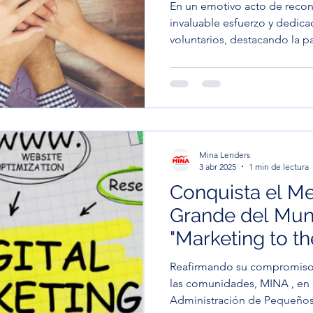
En un emotivo acto de reconocimi
invaluable esfuerzo y dedic
voluntarios, destacando la pa
Mina Lenders
3 abr 2025
1 min de lectura
Conquista el M
Grande del Mun
"Marketing to t
Government: Op
Reafirmando su compromiso
las comunidades, MINA , en 
Administración de Pequeños