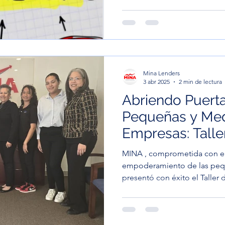
Mina Lenders
3 abr 2025
2 min de lectura
Abriendo Puerta
Pequeñas y Me
Empresas: Talle
Certificación S
MINA , comprometida con el 
Veteranos Empr
empoderamiento de las peq
presentó con éxito el Taller d