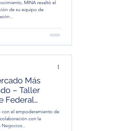
ento, MINA resaltó el
ación de su equipo de
sión...
ercado Más
do – Taller
he Federal
en to Everyone"
 con el empoderamiento de
colaboración con la
 Negocios...