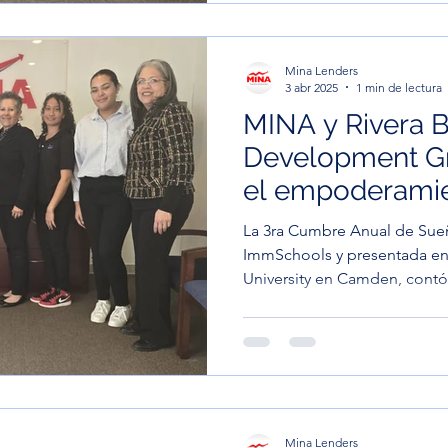
Mina Lenders
3 abr 2025
1 min de lectura
MINA y Rivera 
Development G
el empoderamien
3ra Cumbre Anu
La 3ra Cumbre Anual de Sue
de ImmSchools
ImmSchools y presentada en
University en Camden, contó 
Mina Lenders