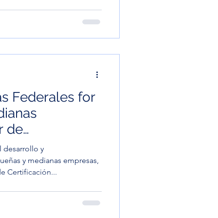
s Federales for
dianas
r de
DVOSB para
desarrollo y
endedores:
ueñas y medianas empresas,
e Certificación...