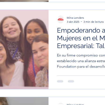
negocio con impacto real. E
premisa poderosa: los proy
social son clave para enfrenta
Mina Lenders
3 abr 2025
3 min de lectura
Empoderando a
Mujeres en el 
Empresarial: Tall
En su firme compromiso con 
establecido una alianza estr
Foundation para el desarrol
Mina Lenders