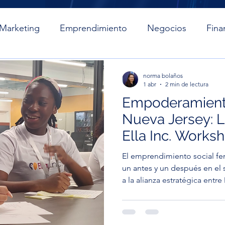
Marketing
Emprendimiento
Negocios
Fina
estamos
Préstamos
norma bolaños
1 abr
2 min de lectura
Empoderamient
Nueva Jersey: L
Ella Inc. Works
El emprendimiento social f
un antes y un después en el 
a la alianza estratégica entr
Foundation, recibimos a Ella 
transformadora diseñada par
años conviertan ideas inno