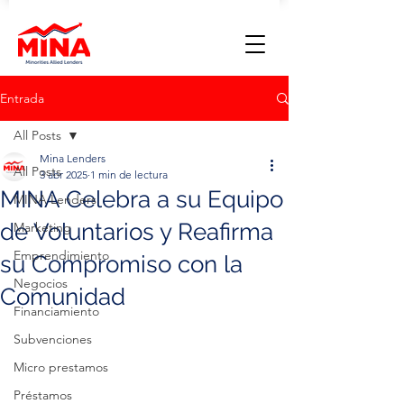
Entrada
All Posts
Mina Lenders
All Posts
3 abr 2025
1 min de lectura
MINA Celebra a su Equipo
MINA Lenders
de Voluntarios y Reafirma
Marketing
Emprendimiento
su Compromiso con la
Negocios
Comunidad
Financiamiento
Subvenciones
Micro prestamos
Préstamos