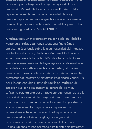
usurarios que casi represntaban que su garantía fuera
confiscada. Cuando Belkis se muda a los Estados Unidos,
rápidamente se da cuenta de la necesidad de apoyo
financiero que tienen los inmigrantes y comenza a crear un
equipo de personas y profesionales confiables, para ser los
principales gerentes de MINA LENDERS.
Al trabajar para un microprestamista con sede en Filadelfia,
Pensilvania, Belkis y su nueva socia, Josefina Gómez,
conocen más a fondo sobre la gran necesidad del mercado,
por las inconsistencias, discriminación, prejuicio, injusticia,
entre otros, entre la llamada misión de ofrecer soluciones
financieras a empresarios de bajos ingresos, el desarrollo de
actividades para calificar clientes potenciales y el maltrato
durante las sesiones del comité de crédito de los supuestos
préstamos con carácter de desarrollo económico y social. Es
por ello que dan dan el paso de unir la acumulación de
experiencias, conocimientos y su cartera de clientes,
suficiente para emprender un proyecto que respondiera a la
necesidad financiera de los emprendedores emergentes y
que redundara en un impacto socioeconómico positivo para
sus comunidades. La mayoría de estos prospectos
lamentablemente se ven obstaculizados por la falta de
conocimientos del idioma inglés y cierto grado de
desconocimiento del sistema financiero de los Estados
Unidos. Muchos se han acercado a las fuentes de préstamos