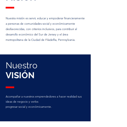
Nuestra misión es servir, educar y empoderar financieramente
a personas de comunidades social y económicamente
desfavorecidas, con criterios inclusivos, para contribuir al
desarrollo económico del Sur de Jersey y el área
metropolitana de la Ciudad de Filadelfia, Pennsylvania.
Nuestro
VISIÓN
Acompañar a nuestros emprendedores a hacer realidad sus
ideas de negocio y verlos
progresar social y económicamente.