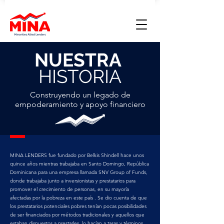
NUESTRA
HISTORIA
Construyendo un legado de
empoderamiento y apoyo financiero
MINA LENDERS fue fundado por Belkis Shindell hace unos
quince años mientras trabajaba en Santo Domingo, República
Dominicana para una empresa llamada SNV Group of Funds,
donde trabajaba junto a inversionistas y prestatarios para
promover el crecimiento de personas, en su mayoría
afectadas por la pobreza en este país . Se dio cuenta de que
los prestatarios potenciales pobres tenían pocas posibilidades
de ser financiados por métodos tradicionales y aquellos que
estaban dispuestos a prestarles, lo hacían a tasas y términos