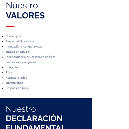
Nuestro
VALORES
Crédito justo
Responsabilidad social
Innovación y competitividad
Trabajo en equipo
Independencia de los ideales políticos,
comerciales y religiosos.
Integridad
Ética
Respeto a todos
Transparencia
Respuesta rápida
Nuestro
DECLARACIÓN
FUNDAMENTAL