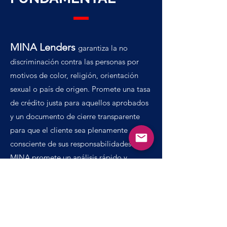
MINA Lenders
garantiza la no
discriminación contra las personas por
motivos de color, religión, orientación
sexual o país de origen. Promete una tasa
de crédito justa para aquellos aprobados
y un documento de cierre transparente
para que el cliente sea plenamente
consciente de sus responsabilidades.
MINA promete un análisis rápido y
concienzudo del crédito, sin demoras
indebidas, desde la suscripción hasta el
cierre y la financiación. Nuestra
organización promete una respuesta
rápida a cualquier queja o error de juicio