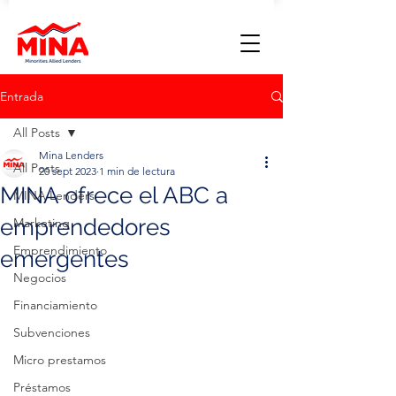
Entrada
All Posts
Mina Lenders
All Posts
20 sept 2023
1 min de lectura
MINA ofrece el ABC a
MINA Lenders
emprendedores
Marketing
Emprendimiento
emergentes
Negocios
Financiamiento
Subvenciones
Micro prestamos
Préstamos