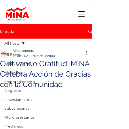
Entrada
All Posts
Mina Lenders
All Posts
12 dic 2023
1 min de lectura
Cultivando Gratitud: MINA
MINA Lenders
Celebra Acción de Gracias
Marketing
Emprendimiento
con la Comunidad
Negocios
Financiamiento
Subvenciones
Micro prestamos
Préstamos